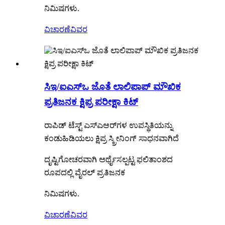
ನಿಮಿಷಗಳು.
ವಿಚಾರಣೆ
ವಿವರ
ಸಿಇ/ಐಎಸ್ಒ ಜೊತೆ ಲಾಲಿಪಾಪ್ ಮೌಖಿಕ
ಪ್ರತಿಜನಕ ಕ್ಷಿಪ್ರ ಪರೀಕ್ಷಾ ಕಿಟ್
ರಾಪಿಡ್ ಟೆಸ್ಟ್ ಎಸ್‌ಎಆರ್‌ಗಳ ಉಪಸ್ಥಿತಿಯನ್ನು
ಕಂಡುಹಿಡಿಯಲು ಕ್ಷಿಪ್ರ ಸ್ಕ್ರೀನಿಂಗ್ ಸಾಧನವಾಗಿದೆ
ದೃಷ್ಟಿಗೋಚರವಾಗಿ ಅರ್ಥೈಸಲ್ಪಟ್ಟ ಫಲಿತಾಂಶದ
ರೂಪದಲ್ಲಿ ವೈರಲ್ ಪ್ರತಿಜನಕ
ನಿಮಿಷಗಳು.
ವಿಚಾರಣೆ
ವಿವರ