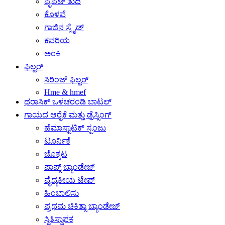
ಪೈಪೆಟ್ ತುದಿ
ಕೊಳವೆ
ಗಾಜಿನ ಸ್ಲೈಡ್
ಕವರಿಯ
ಅಂಕಿ
ಫಿಲ್ಟರ್
ಸಿರಿಂಜ್ ಫಿಲ್ಟರ್
Hme & hmef
ಥರಾಸಿಕ್ ಒಳಚರಂಡಿ ಬಾಟಲ್
ಗಾಯದ ಆರೈಕೆ ಮತ್ತು ಡ್ರೆಸ್ಸಿಂಗ್
ಹೆಮಾಸ್ಟಾಟಿಕ್ ಸ್ಪಂಜು
ಟೂರ್ನಿಕೆ
ಚೊಕ್ಕಟ
ಪಾಪ್ಸ್ ಬ್ಯಾಂಡೇಜ್
ವೈದ್ಯಕೀಯ ಟೇಪ್
ಹಿಂಬಾಲಿಸು
ಪ್ರಥಮ ಚಿಕಿತ್ಸಾ ಬ್ಯಾಂಡೇಜ್
ಸ್ಥಿತಿಸ್ಥಾಪಕ